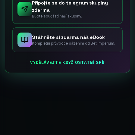
Připojte se do telegram skupiny
zdarma
Buďte součástí naší skupiny.
Stáhněte si zdarma náš eBook
Kompletní průvodce sázením od Bet Imperium.
VYDĚLÁVEJTE KDYŽ OSTATNÍ SPÍ!